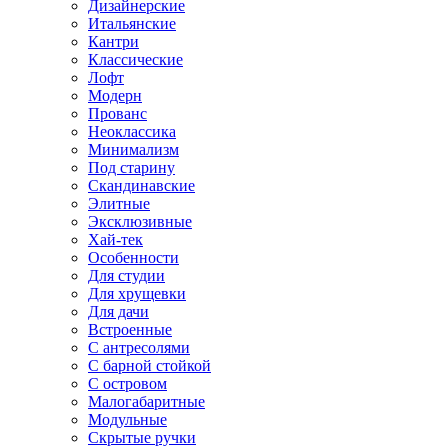
Дизайнерские
Итальянские
Кантри
Классические
Лофт
Модерн
Прованс
Неоклассика
Минимализм
Под старину
Скандинавские
Элитные
Эксклюзивные
Хай-тек
Особенности
Для студии
Для хрущевки
Для дачи
Встроенные
С антресолями
С барной стойкой
С островом
Малогабаритные
Модульные
Скрытые ручки