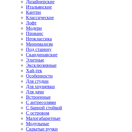
Дизайнерские
Итальянские
Кантри
Классические
Лофт
Модерн
Прованс
Неоклассика
Минимализм
Под старину
Скандинавские
Элитные
Эксклюзивные
Хай-тек
Особенности
Для студии
Для хрущевки
Для дачи
Встроенные
С антресолями
С барной стойкой
С островом
Малогабаритные
Модульные
Скрытые ручки