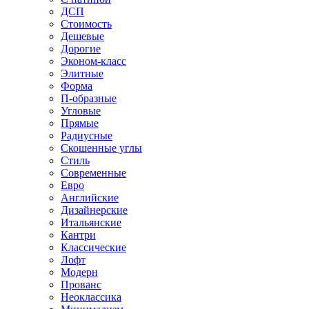
ДСП
Стоимость
Дешевые
Дорогие
Эконом-класс
Элитные
Форма
П-образные
Угловые
Прямые
Радиусные
Скошенные углы
Стиль
Современные
Евро
Английские
Дизайнерские
Итальянские
Кантри
Классические
Лофт
Модерн
Прованс
Неоклассика