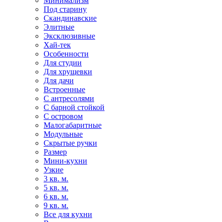
Минимализм
Под старину
Скандинавские
Элитные
Эксклюзивные
Хай-тек
Особенности
Для студии
Для хрущевки
Для дачи
Встроенные
С антресолями
С барной стойкой
С островом
Малогабаритные
Модульные
Скрытые ручки
Размер
Мини-кухни
Узкие
3 кв. м.
5 кв. м.
6 кв. м.
9 кв. м.
Все для кухни