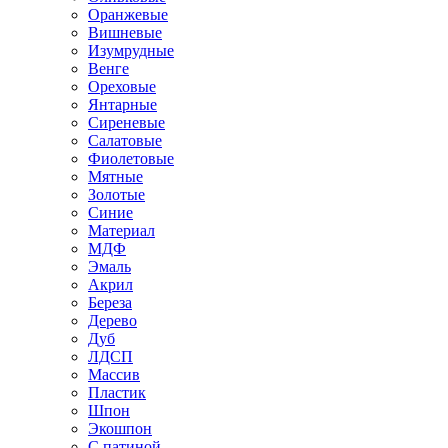
Оранжевые
Вишневые
Изумрудные
Венге
Ореховые
Янтарные
Сиреневые
Салатовые
Фиолетовые
Мятные
Золотые
Синие
Материал
МДФ
Эмаль
Акрил
Береза
Дерево
Дуб
ЛДСП
Массив
Пластик
Шпон
Экошпон
С патиной