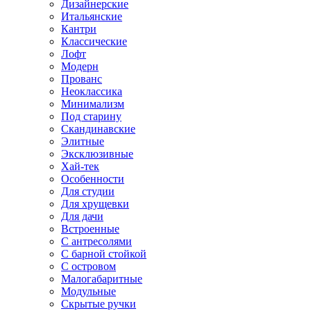
Дизайнерские
Итальянские
Кантри
Классические
Лофт
Модерн
Прованс
Неоклассика
Минимализм
Под старину
Скандинавские
Элитные
Эксклюзивные
Хай-тек
Особенности
Для студии
Для хрущевки
Для дачи
Встроенные
С антресолями
С барной стойкой
С островом
Малогабаритные
Модульные
Скрытые ручки