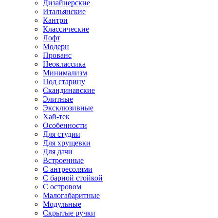
Дизайнерские
Итальянские
Кантри
Классические
Лофт
Модерн
Прованс
Неоклассика
Минимализм
Под старину
Скандинавские
Элитные
Эксклюзивные
Хай-тек
Особенности
Для студии
Для хрущевки
Для дачи
Встроенные
С антресолями
С барной стойкой
С островом
Малогабаритные
Модульные
Скрытые ручки