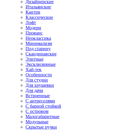
Дизайнерские
Итальянские
Кантри
Классические
Лофт
Модерн
Прованс
Неоклассика
Минимализм
Под старину
Скандинавские
Элитные
Эксклюзивные
Хай-тек
Особенности
Для студии
Для хрущевки
Для дачи
Встроенные
С антресолями
С барной стойкой
С островом
Малогабаритные
Модульные
Скрытые ручки