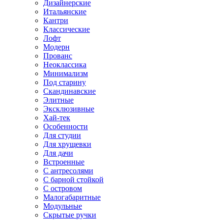
Дизайнерские
Итальянские
Кантри
Классические
Лофт
Модерн
Прованс
Неоклассика
Минимализм
Под старину
Скандинавские
Элитные
Эксклюзивные
Хай-тек
Особенности
Для студии
Для хрущевки
Для дачи
Встроенные
С антресолями
С барной стойкой
С островом
Малогабаритные
Модульные
Скрытые ручки