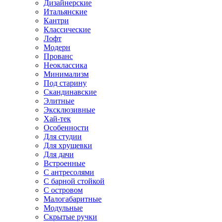
Дизайнерские
Итальянские
Кантри
Классические
Лофт
Модерн
Прованс
Неоклассика
Минимализм
Под старину
Скандинавские
Элитные
Эксклюзивные
Хай-тек
Особенности
Для студии
Для хрущевки
Для дачи
Встроенные
С антресолями
С барной стойкой
С островом
Малогабаритные
Модульные
Скрытые ручки