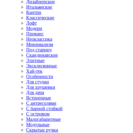
Дизайнерские
Итальянские
Кантри
Классические
Лофт
Модерн
Прованс
Неоклассика
Минимализм
Под старину
Скандинавские
Элитные
Эксклюзивные
Хай-тек
Особенности
Для студии
Для хрущевки
Для дачи
Встроенные
С антресолями
С барной стойкой
С островом
Малогабаритные
Модульные
Скрытые ручки