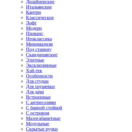
Дизайнерские
Итальянские
Кантри
Классические
Лофт
Модерн
Прованс
Неоклассика
Минимализм
Под старину
Скандинавские
Элитные
Эксклюзивные
Хай-тек
Особенности
Для студии
Для хрущевки
Для дачи
Встроенные
С антресолями
С барной стойкой
С островом
Малогабаритные
Модульные
Скрытые ручки