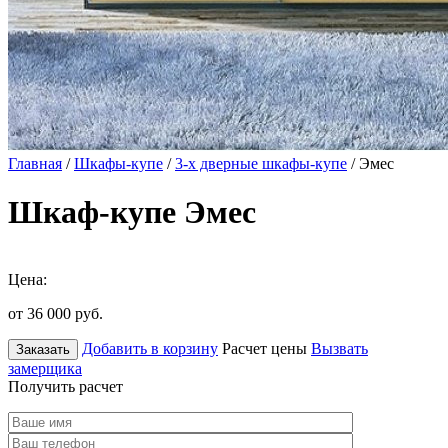
Главная
/
Шкафы-купе
/
3-х дверные шкафы-купе
/ Эмес
Шкаф-купе Эмес
Цена:
от 36 000
руб.
Добавить в корзину
Расчет цены
Вызвать
Заказать
замерщика
Получить расчет