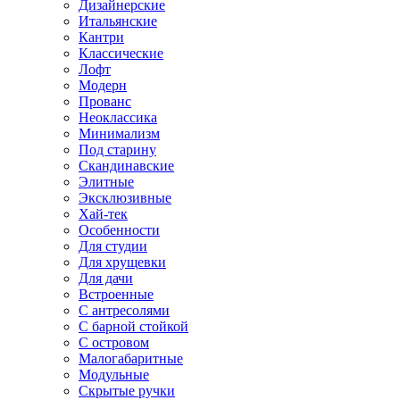
Дизайнерские
Итальянские
Кантри
Классические
Лофт
Модерн
Прованс
Неоклассика
Минимализм
Под старину
Скандинавские
Элитные
Эксклюзивные
Хай-тек
Особенности
Для студии
Для хрущевки
Для дачи
Встроенные
С антресолями
С барной стойкой
С островом
Малогабаритные
Модульные
Скрытые ручки