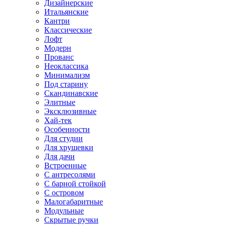
Дизайнерские
Итальянские
Кантри
Классические
Лофт
Модерн
Прованс
Неоклассика
Минимализм
Под старину
Скандинавские
Элитные
Эксклюзивные
Хай-тек
Особенности
Для студии
Для хрущевки
Для дачи
Встроенные
С антресолями
С барной стойкой
С островом
Малогабаритные
Модульные
Скрытые ручки