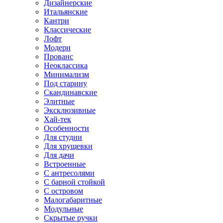
Дизайнерские
Итальянские
Кантри
Классические
Лофт
Модерн
Прованс
Неоклассика
Минимализм
Под старину
Скандинавские
Элитные
Эксклюзивные
Хай-тек
Особенности
Для студии
Для хрущевки
Для дачи
Встроенные
С антресолями
С барной стойкой
С островом
Малогабаритные
Модульные
Скрытые ручки