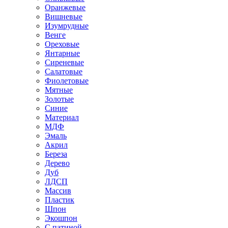
Оранжевые
Вишневые
Изумрудные
Венге
Ореховые
Янтарные
Сиреневые
Салатовые
Фиолетовые
Мятные
Золотые
Синие
Материал
МДФ
Эмаль
Акрил
Береза
Дерево
Дуб
ЛДСП
Массив
Пластик
Шпон
Экошпон
С патиной