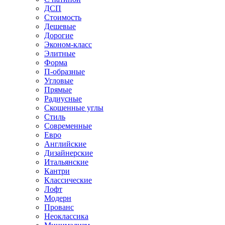
ДСП
Стоимость
Дешевые
Дорогие
Эконом-класс
Элитные
Форма
П-образные
Угловые
Прямые
Радиусные
Скошенные углы
Стиль
Современные
Евро
Английские
Дизайнерские
Итальянские
Кантри
Классические
Лофт
Модерн
Прованс
Неоклассика