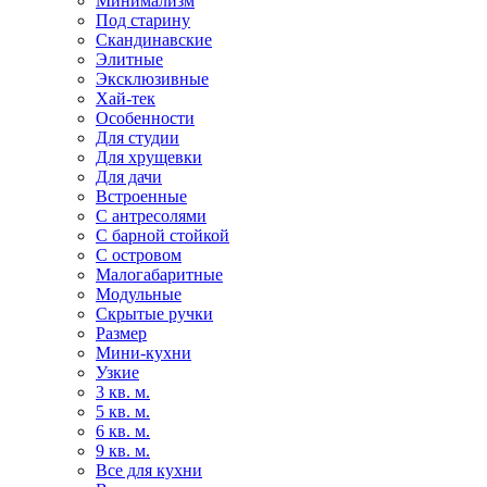
Минимализм
Под старину
Скандинавские
Элитные
Эксклюзивные
Хай-тек
Особенности
Для студии
Для хрущевки
Для дачи
Встроенные
С антресолями
С барной стойкой
С островом
Малогабаритные
Модульные
Скрытые ручки
Размер
Мини-кухни
Узкие
3 кв. м.
5 кв. м.
6 кв. м.
9 кв. м.
Все для кухни