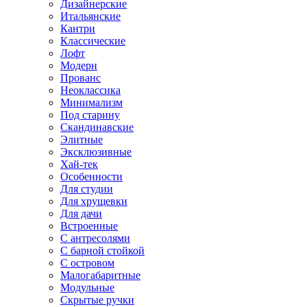
Дизайнерские
Итальянские
Кантри
Классические
Лофт
Модерн
Прованс
Неоклассика
Минимализм
Под старину
Скандинавские
Элитные
Эксклюзивные
Хай-тек
Особенности
Для студии
Для хрущевки
Для дачи
Встроенные
С антресолями
С барной стойкой
С островом
Малогабаритные
Модульные
Скрытые ручки