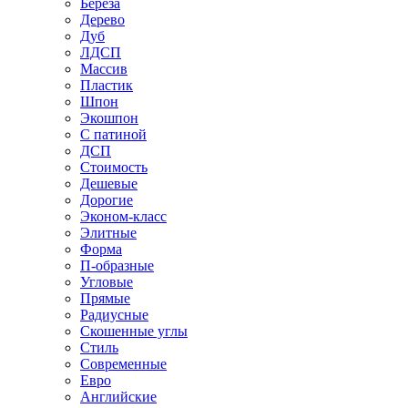
Береза
Дерево
Дуб
ЛДСП
Массив
Пластик
Шпон
Экошпон
С патиной
ДСП
Стоимость
Дешевые
Дорогие
Эконом-класс
Элитные
Форма
П-образные
Угловые
Прямые
Радиусные
Скошенные углы
Стиль
Современные
Евро
Английские