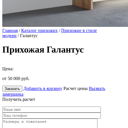
Главная
/
Каталог прихожих
/
Прихожие в стиле
модерн
/ Галантус
Прихожая Галантус
Цена:
от 50 000
руб.
Добавить в корзину
Расчет цены
Вызвать
Заказать
замерщика
Получить расчет