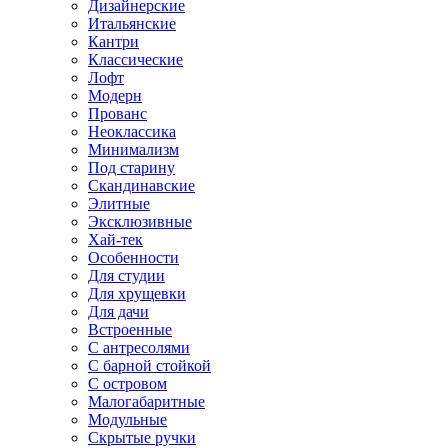
Дизайнерские
Итальянские
Кантри
Классические
Лофт
Модерн
Прованс
Неоклассика
Минимализм
Под старину
Скандинавские
Элитные
Эксклюзивные
Хай-тек
Особенности
Для студии
Для хрущевки
Для дачи
Встроенные
С антресолями
С барной стойкой
С островом
Малогабаритные
Модульные
Скрытые ручки