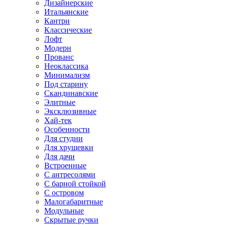
Дизайнерские
Итальянские
Кантри
Классические
Лофт
Модерн
Прованс
Неоклассика
Минимализм
Под старину
Скандинавские
Элитные
Эксклюзивные
Хай-тек
Особенности
Для студии
Для хрущевки
Для дачи
Встроенные
С антресолями
С барной стойкой
С островом
Малогабаритные
Модульные
Скрытые ручки