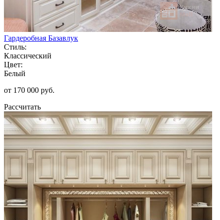
Гардеробная Базавлук
Стиль:
Классический
Цвет:
Белый
от 170 000 руб.
Рассчитать