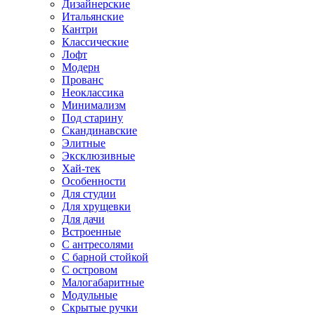
Дизайнерские
Итальянские
Кантри
Классические
Лофт
Модерн
Прованс
Неоклассика
Минимализм
Под старину
Скандинавские
Элитные
Эксклюзивные
Хай-тек
Особенности
Для студии
Для хрущевки
Для дачи
Встроенные
С антресолями
С барной стойкой
С островом
Малогабаритные
Модульные
Скрытые ручки