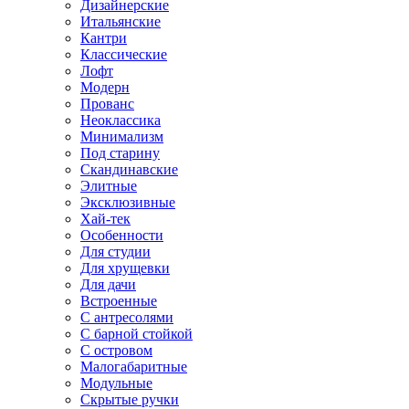
Дизайнерские
Итальянские
Кантри
Классические
Лофт
Модерн
Прованс
Неоклассика
Минимализм
Под старину
Скандинавские
Элитные
Эксклюзивные
Хай-тек
Особенности
Для студии
Для хрущевки
Для дачи
Встроенные
С антресолями
С барной стойкой
С островом
Малогабаритные
Модульные
Скрытые ручки