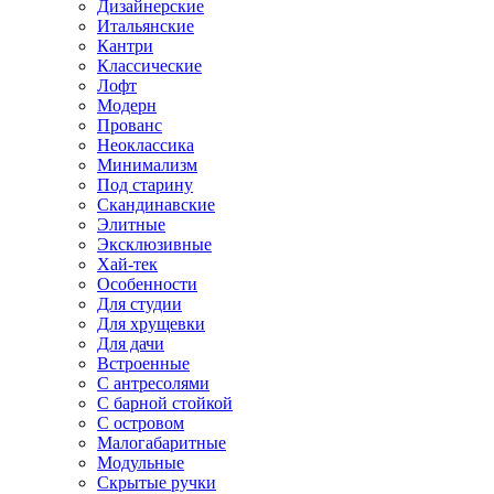
Дизайнерские
Итальянские
Кантри
Классические
Лофт
Модерн
Прованс
Неоклассика
Минимализм
Под старину
Скандинавские
Элитные
Эксклюзивные
Хай-тек
Особенности
Для студии
Для хрущевки
Для дачи
Встроенные
С антресолями
С барной стойкой
С островом
Малогабаритные
Модульные
Скрытые ручки