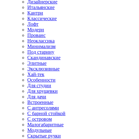
Дизайнерские
Итальянские
Кантри
Классические
Лофт
Модерн
Прованс
Неоклассика
Минимализм
Под старину
Скандинавские
Элитные
Эксклюзивные
Хай-тек
Особенности
Для студии
Для хрущевки
Для дачи
Встроенные
С антресолями
С барной стойкой
С островом
Малогабаритные
Модульные
Скрытые ручки