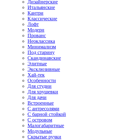
Дизайнерские
Итальянские
Кантри
Классические
Лофт
Модерн
Прованс
Неоклассика
Минимализм
Под старину
Скандинавские
Элитные
Эксклюзивные
Хай-тек
Особенности
Для студии
Для хрущевки
Для дачи
Встроенные
С антресолями
С барной стойкой
С островом
Малогабаритные
Модульные
Скрытые ручки