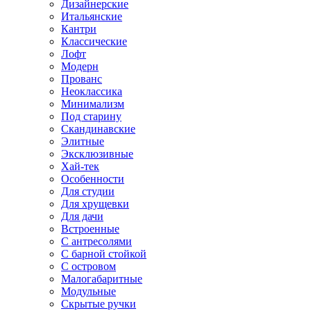
Дизайнерские
Итальянские
Кантри
Классические
Лофт
Модерн
Прованс
Неоклассика
Минимализм
Под старину
Скандинавские
Элитные
Эксклюзивные
Хай-тек
Особенности
Для студии
Для хрущевки
Для дачи
Встроенные
С антресолями
С барной стойкой
С островом
Малогабаритные
Модульные
Скрытые ручки