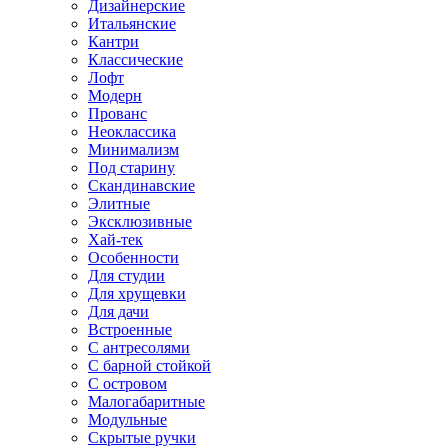
Дизайнерские
Итальянские
Кантри
Классические
Лофт
Модерн
Прованс
Неоклассика
Минимализм
Под старину
Скандинавские
Элитные
Эксклюзивные
Хай-тек
Особенности
Для студии
Для хрущевки
Для дачи
Встроенные
С антресолями
С барной стойкой
С островом
Малогабаритные
Модульные
Скрытые ручки