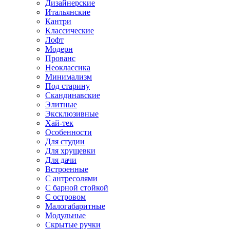
Дизайнерские
Итальянские
Кантри
Классические
Лофт
Модерн
Прованс
Неоклассика
Минимализм
Под старину
Скандинавские
Элитные
Эксклюзивные
Хай-тек
Особенности
Для студии
Для хрущевки
Для дачи
Встроенные
С антресолями
С барной стойкой
С островом
Малогабаритные
Модульные
Скрытые ручки