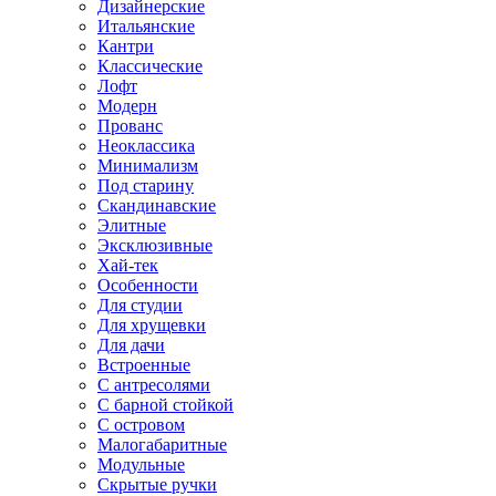
Дизайнерские
Итальянские
Кантри
Классические
Лофт
Модерн
Прованс
Неоклассика
Минимализм
Под старину
Скандинавские
Элитные
Эксклюзивные
Хай-тек
Особенности
Для студии
Для хрущевки
Для дачи
Встроенные
С антресолями
С барной стойкой
С островом
Малогабаритные
Модульные
Скрытые ручки