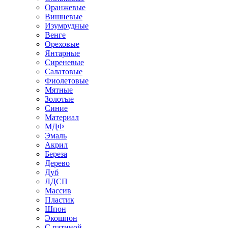
Оранжевые
Вишневые
Изумрудные
Венге
Ореховые
Янтарные
Сиреневые
Салатовые
Фиолетовые
Мятные
Золотые
Синие
Материал
МДФ
Эмаль
Акрил
Береза
Дерево
Дуб
ЛДСП
Массив
Пластик
Шпон
Экошпон
С патиной