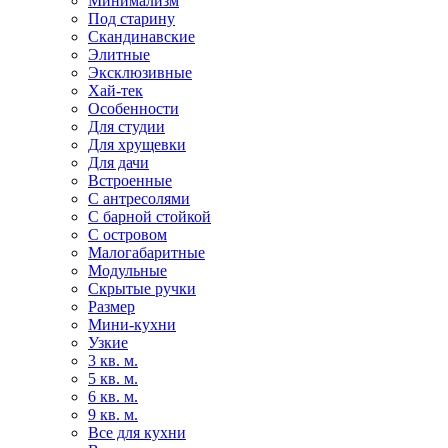
Минимализм
Под старину
Скандинавские
Элитные
Эксклюзивные
Хай-тек
Особенности
Для студии
Для хрущевки
Для дачи
Встроенные
С антресолями
С барной стойкой
С островом
Малогабаритные
Модульные
Скрытые ручки
Размер
Мини-кухни
Узкие
3 кв. м.
5 кв. м.
6 кв. м.
9 кв. м.
Все для кухни