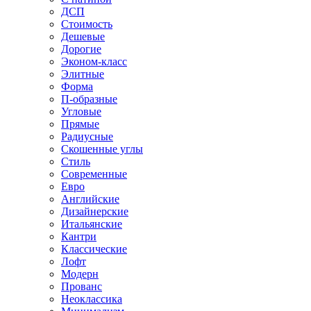
ДСП
Стоимость
Дешевые
Дорогие
Эконом-класс
Элитные
Форма
П-образные
Угловые
Прямые
Радиусные
Скошенные углы
Стиль
Современные
Евро
Английские
Дизайнерские
Итальянские
Кантри
Классические
Лофт
Модерн
Прованс
Неоклассика