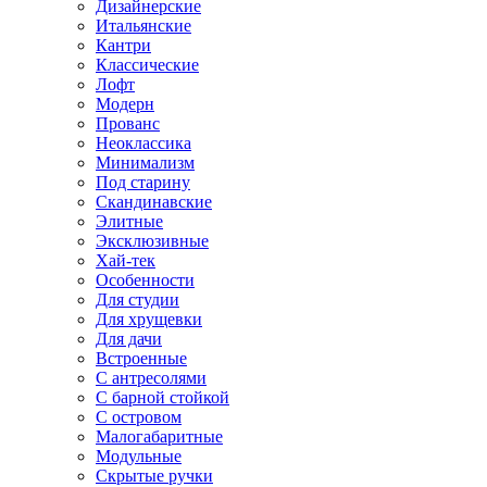
Дизайнерские
Итальянские
Кантри
Классические
Лофт
Модерн
Прованс
Неоклассика
Минимализм
Под старину
Скандинавские
Элитные
Эксклюзивные
Хай-тек
Особенности
Для студии
Для хрущевки
Для дачи
Встроенные
С антресолями
С барной стойкой
С островом
Малогабаритные
Модульные
Скрытые ручки