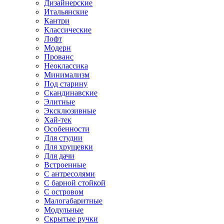
Дизайнерские
Итальянские
Кантри
Классические
Лофт
Модерн
Прованс
Неоклассика
Минимализм
Под старину
Скандинавские
Элитные
Эксклюзивные
Хай-тек
Особенности
Для студии
Для хрущевки
Для дачи
Встроенные
С антресолями
С барной стойкой
С островом
Малогабаритные
Модульные
Скрытые ручки