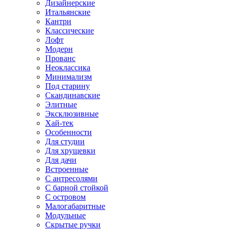
Дизайнерские
Итальянские
Кантри
Классические
Лофт
Модерн
Прованс
Неоклассика
Минимализм
Под старину
Скандинавские
Элитные
Эксклюзивные
Хай-тек
Особенности
Для студии
Для хрущевки
Для дачи
Встроенные
С антресолями
С барной стойкой
С островом
Малогабаритные
Модульные
Скрытые ручки