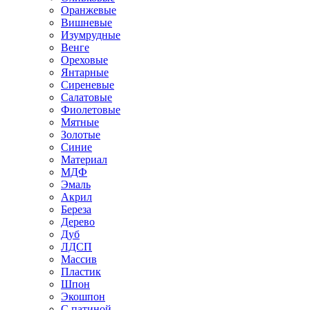
Оранжевые
Вишневые
Изумрудные
Венге
Ореховые
Янтарные
Сиреневые
Салатовые
Фиолетовые
Мятные
Золотые
Синие
Материал
МДФ
Эмаль
Акрил
Береза
Дерево
Дуб
ЛДСП
Массив
Пластик
Шпон
Экошпон
С патиной