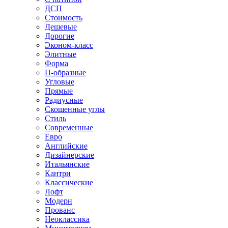
ДСП
Стоимость
Дешевые
Дорогие
Эконом-класс
Элитные
Форма
П-образные
Угловые
Прямые
Радиусные
Скошенные углы
Стиль
Современные
Евро
Английские
Дизайнерские
Итальянские
Кантри
Классические
Лофт
Модерн
Прованс
Неоклассика