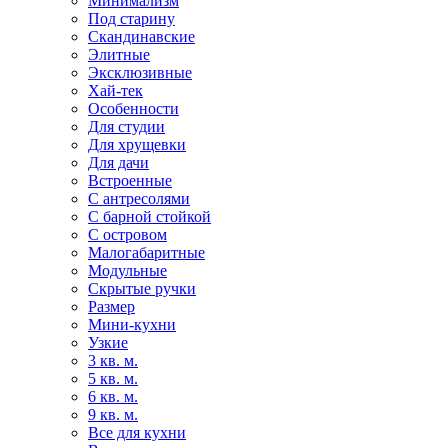
Минимализм
Под старину
Скандинавские
Элитные
Эксклюзивные
Хай-тек
Особенности
Для студии
Для хрущевки
Для дачи
Встроенные
С антресолями
С барной стойкой
С островом
Малогабаритные
Модульные
Скрытые ручки
Размер
Мини-кухни
Узкие
3 кв. м.
5 кв. м.
6 кв. м.
9 кв. м.
Все для кухни