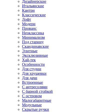
Дизайнерские
Итальянские
Кантри
Классические
Лофт
Модерн
Прованс
Неоклассика
Минимализм
Под старину
Скандинавские
Элитные
Эксклюзивные
Хай-тек
Особенности
Для студии
Для хрущевки
Для дачи
Встроенные
С антресолями
С барной стойкой
С островом
Малогабаритные
Модульные
Скрытые ручки