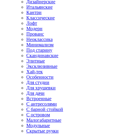
Дизайнерские
Итальянские
Кантри
Классические
Лофт
Модерн
Прованс
Неоклассика
Минимализм
Под старину
Скандинавские
Элитные
Эксклюзивные
Хай-тек
Особенности
Для студии
Для хрущевки
Для дачи
Встроенные
С антресолями
С барной стойкой
С островом
Малогабаритные
Модульные
Скрытые ручки