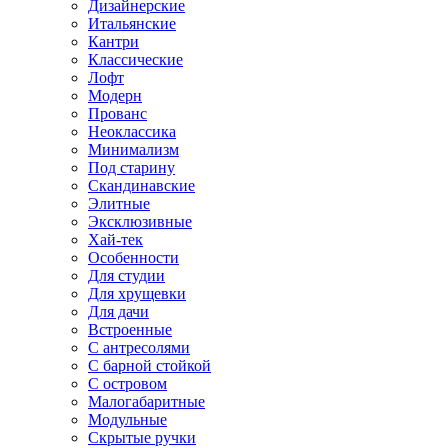
Дизайнерские
Итальянские
Кантри
Классические
Лофт
Модерн
Прованс
Неоклассика
Минимализм
Под старину
Скандинавские
Элитные
Эксклюзивные
Хай-тек
Особенности
Для студии
Для хрущевки
Для дачи
Встроенные
С антресолями
С барной стойкой
С островом
Малогабаритные
Модульные
Скрытые ручки