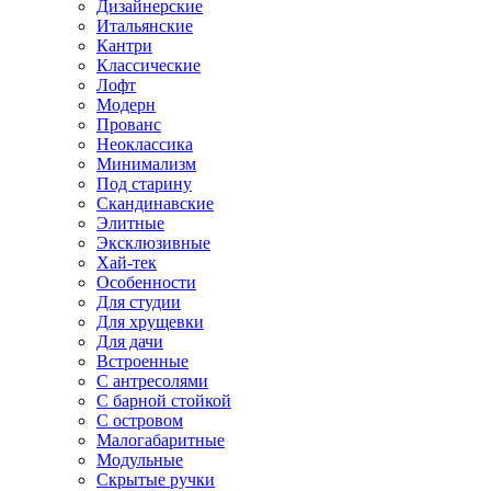
Дизайнерские
Итальянские
Кантри
Классические
Лофт
Модерн
Прованс
Неоклассика
Минимализм
Под старину
Скандинавские
Элитные
Эксклюзивные
Хай-тек
Особенности
Для студии
Для хрущевки
Для дачи
Встроенные
С антресолями
С барной стойкой
С островом
Малогабаритные
Модульные
Скрытые ручки