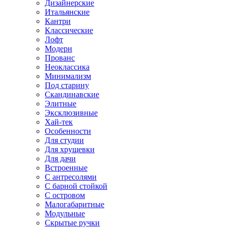
Дизайнерские
Итальянские
Кантри
Классические
Лофт
Модерн
Прованс
Неоклассика
Минимализм
Под старину
Скандинавские
Элитные
Эксклюзивные
Хай-тек
Особенности
Для студии
Для хрущевки
Для дачи
Встроенные
С антресолями
С барной стойкой
С островом
Малогабаритные
Модульные
Скрытые ручки