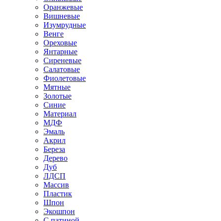
Оранжевые
Вишневые
Изумрудные
Венге
Ореховые
Янтарные
Сиреневые
Салатовые
Фиолетовые
Мятные
Золотые
Синие
Материал
МДФ
Эмаль
Акрил
Береза
Дерево
Дуб
ЛДСП
Массив
Пластик
Шпон
Экошпон
С патиной