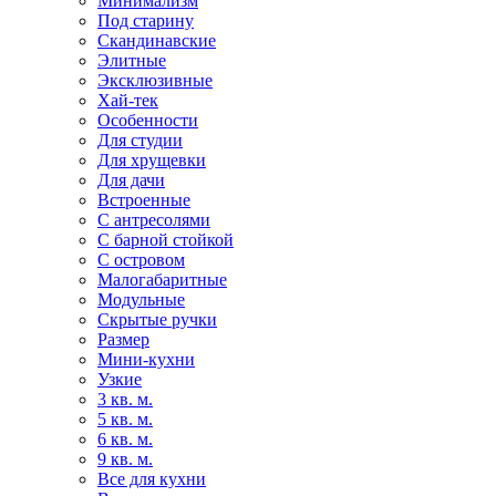
Минимализм
Под старину
Скандинавские
Элитные
Эксклюзивные
Хай-тек
Особенности
Для студии
Для хрущевки
Для дачи
Встроенные
С антресолями
С барной стойкой
С островом
Малогабаритные
Модульные
Скрытые ручки
Размер
Мини-кухни
Узкие
3 кв. м.
5 кв. м.
6 кв. м.
9 кв. м.
Все для кухни