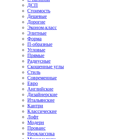
ДСП
Стоимость
Дешевые
Дорогие
Эконом-класс
Элитные
Форма
П-образные
Угловые
Прямые
Радиусные
Скошенные углы
Стиль
Современные
Евро
Английские
Дизайнерские
Итальянские
Кантри
Классические
Лофт
Модерн
Прованс
Неоклассика