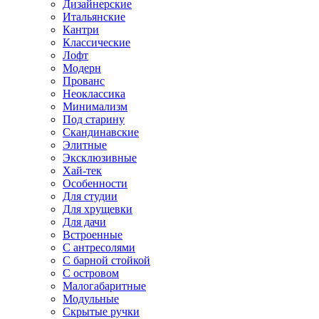
Дизайнерские
Итальянские
Кантри
Классические
Лофт
Модерн
Прованс
Неоклассика
Минимализм
Под старину
Скандинавские
Элитные
Эксклюзивные
Хай-тек
Особенности
Для студии
Для хрущевки
Для дачи
Встроенные
С антресолями
С барной стойкой
С островом
Малогабаритные
Модульные
Скрытые ручки