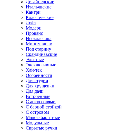
Дизайнерские
Итальянские
Кантри
Классические
Лофт
Модерн
Прованс
Неоклассика
Минимализм
Под старину
Скандинавские
Элитные
Эксклюзивные
Хай-тек
Особенности
Для студии
Для хрущевки
Для дачи
Встроенные
С антресолями
С барной стойкой
С островом
Малогабаритные
Модульные
Скрытые ручки