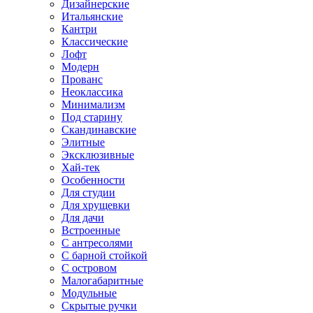
Дизайнерские
Итальянские
Кантри
Классические
Лофт
Модерн
Прованс
Неоклассика
Минимализм
Под старину
Скандинавские
Элитные
Эксклюзивные
Хай-тек
Особенности
Для студии
Для хрущевки
Для дачи
Встроенные
С антресолями
С барной стойкой
С островом
Малогабаритные
Модульные
Скрытые ручки