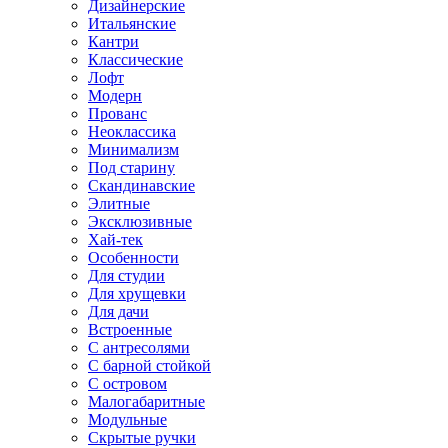
Дизайнерские
Итальянские
Кантри
Классические
Лофт
Модерн
Прованс
Неоклассика
Минимализм
Под старину
Скандинавские
Элитные
Эксклюзивные
Хай-тек
Особенности
Для студии
Для хрущевки
Для дачи
Встроенные
С антресолями
С барной стойкой
С островом
Малогабаритные
Модульные
Скрытые ручки