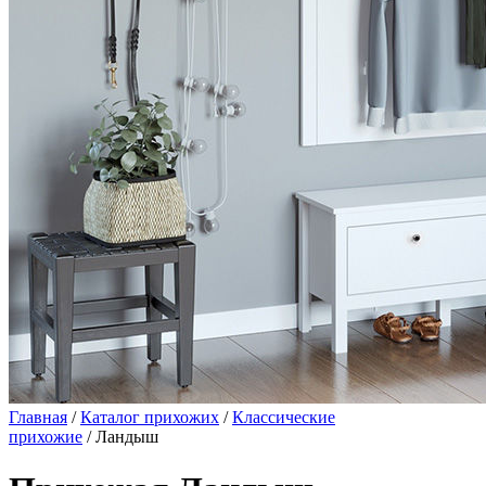
Главная
/
Каталог прихожих
/
Классические
прихожие
/ Ландыш