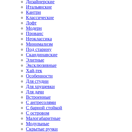
Дизайнерские
Итальянские
Кантри
Классические
Лофт
Модерн
Прованс
Неоклассика
Минимализм
Под старину
Скандинавские
Элитные
Эксклюзивные
Хай-тек
Особенности
Для студии
Для хрущевки
Для дачи
Встроенные
С антресолями
С барной стойкой
С островом
Малогабаритные
Модульные
Скрытые ручки