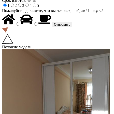
Срок изготовления
1
2
3
4
5
Пожалуйста, докажите, что вы человек, выбрав
Чашку
.
Похожие модели