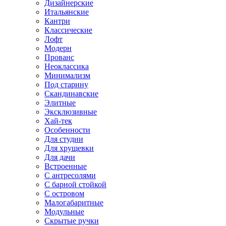
Дизайнерские
Итальянские
Кантри
Классические
Лофт
Модерн
Прованс
Неоклассика
Минимализм
Под старину
Скандинавские
Элитные
Эксклюзивные
Хай-тек
Особенности
Для студии
Для хрущевки
Для дачи
Встроенные
С антресолями
С барной стойкой
С островом
Малогабаритные
Модульные
Скрытые ручки