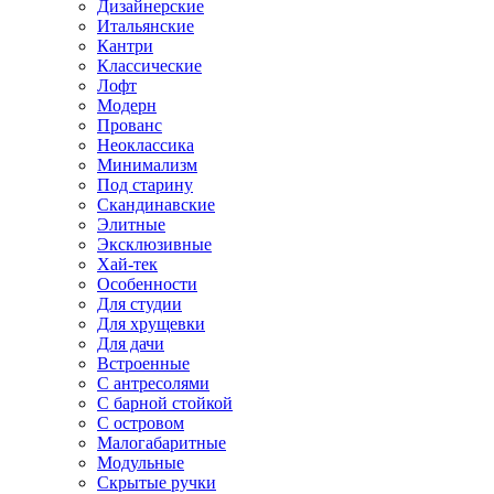
Дизайнерские
Итальянские
Кантри
Классические
Лофт
Модерн
Прованс
Неоклассика
Минимализм
Под старину
Скандинавские
Элитные
Эксклюзивные
Хай-тек
Особенности
Для студии
Для хрущевки
Для дачи
Встроенные
С антресолями
С барной стойкой
С островом
Малогабаритные
Модульные
Скрытые ручки