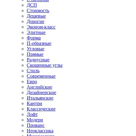
ДСП
Стоимость
Дешевые
Дорогие
Эконом-класс
Элитные
Форма
П-образные
Угловые
Прямые
Радиусные
Скошенные углы
Стиль
Современные
Евро
Английские
Дизайнерские
Итальянские
Кантри
Классические
Лофт
Модерн
Прованс
Неоклассика