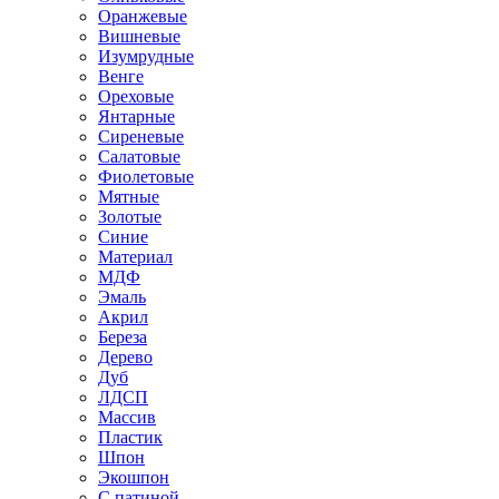
Оранжевые
Вишневые
Изумрудные
Венге
Ореховые
Янтарные
Сиреневые
Салатовые
Фиолетовые
Мятные
Золотые
Синие
Материал
МДФ
Эмаль
Акрил
Береза
Дерево
Дуб
ЛДСП
Массив
Пластик
Шпон
Экошпон
С патиной