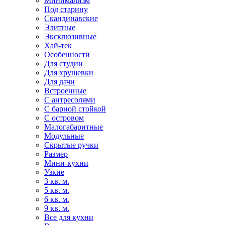
Минимализм
Под старину
Скандинавские
Элитные
Эксклюзивные
Хай-тек
Особенности
Для студии
Для хрущевки
Для дачи
Встроенные
С антресолями
С барной стойкой
С островом
Малогабаритные
Модульные
Скрытые ручки
Размер
Мини-кухни
Узкие
3 кв. м.
5 кв. м.
6 кв. м.
9 кв. м.
Все для кухни