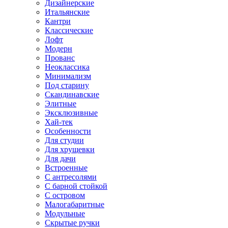
Дизайнерские
Итальянские
Кантри
Классические
Лофт
Модерн
Прованс
Неоклассика
Минимализм
Под старину
Скандинавские
Элитные
Эксклюзивные
Хай-тек
Особенности
Для студии
Для хрущевки
Для дачи
Встроенные
С антресолями
С барной стойкой
С островом
Малогабаритные
Модульные
Скрытые ручки