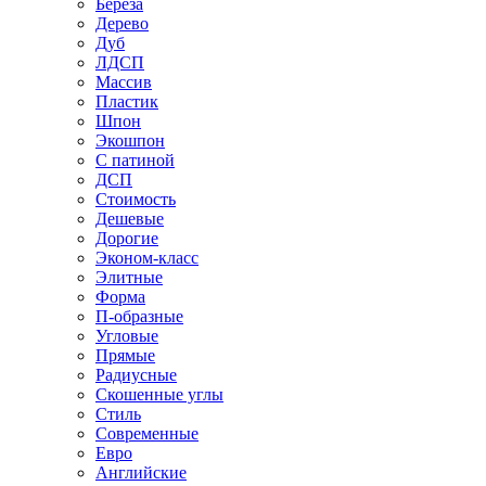
Береза
Дерево
Дуб
ЛДСП
Массив
Пластик
Шпон
Экошпон
С патиной
ДСП
Стоимость
Дешевые
Дорогие
Эконом-класс
Элитные
Форма
П-образные
Угловые
Прямые
Радиусные
Скошенные углы
Стиль
Современные
Евро
Английские