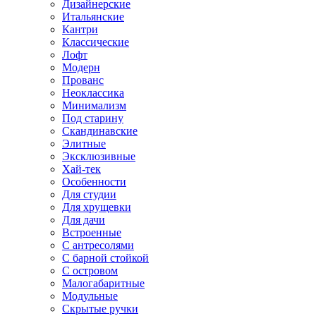
Дизайнерские
Итальянские
Кантри
Классические
Лофт
Модерн
Прованс
Неоклассика
Минимализм
Под старину
Скандинавские
Элитные
Эксклюзивные
Хай-тек
Особенности
Для студии
Для хрущевки
Для дачи
Встроенные
С антресолями
С барной стойкой
С островом
Малогабаритные
Модульные
Скрытые ручки