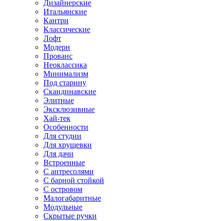
Дизайнерские
Итальянские
Кантри
Классические
Лофт
Модерн
Прованс
Неоклассика
Минимализм
Под старину
Скандинавские
Элитные
Эксклюзивные
Хай-тек
Особенности
Для студии
Для хрущевки
Для дачи
Встроенные
С антресолями
С барной стойкой
С островом
Малогабаритные
Модульные
Скрытые ручки