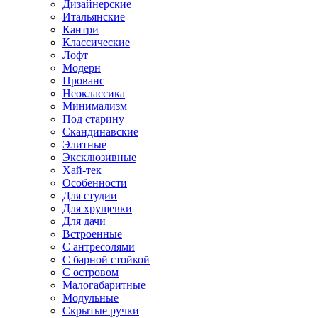
Дизайнерские
Итальянские
Кантри
Классические
Лофт
Модерн
Прованс
Неоклассика
Минимализм
Под старину
Скандинавские
Элитные
Эксклюзивные
Хай-тек
Особенности
Для студии
Для хрущевки
Для дачи
Встроенные
С антресолями
С барной стойкой
С островом
Малогабаритные
Модульные
Скрытые ручки