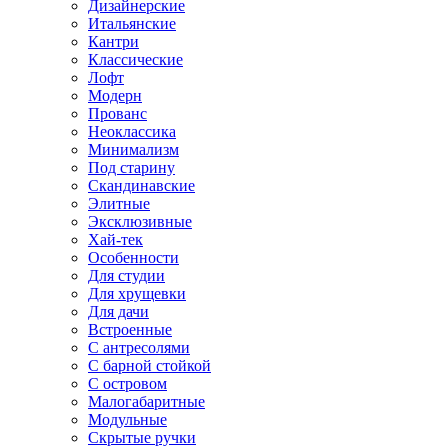
Дизайнерские
Итальянские
Кантри
Классические
Лофт
Модерн
Прованс
Неоклассика
Минимализм
Под старину
Скандинавские
Элитные
Эксклюзивные
Хай-тек
Особенности
Для студии
Для хрущевки
Для дачи
Встроенные
С антресолями
С барной стойкой
С островом
Малогабаритные
Модульные
Скрытые ручки